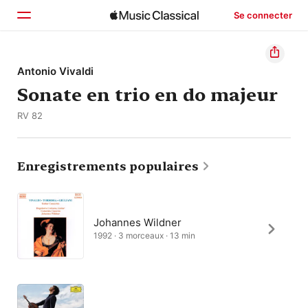
Se connecter
Accueil
Antonio Vivaldi
Sonate en trio en do majeur
Parcourir
RV 82
Rechercher
Enregistrements populaires
Johannes Wildner
1992 · 3 morceaux · 13 min