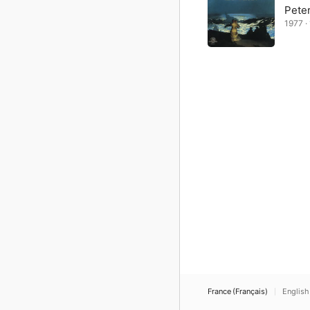
Pete
1977 ·
France (Français)
English