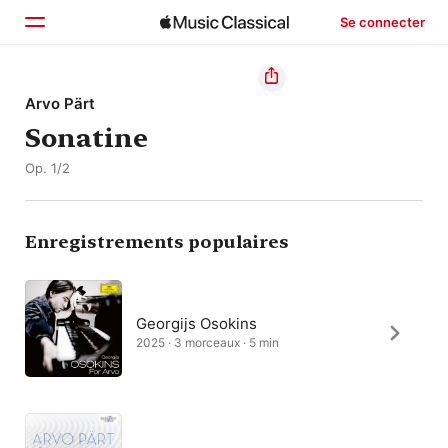
Se connecter
Accueil
Arvo Pärt
Sonatine
Parcourir
Op. 1/2
Rechercher
Enregistrements populaires
Georgijs Osokins
2025 · 3 morceaux · 5 min