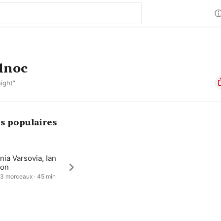
ůlnoc
night”
s populaires
nia Varsovia, Ian
on
 3 morceaux · 45 min