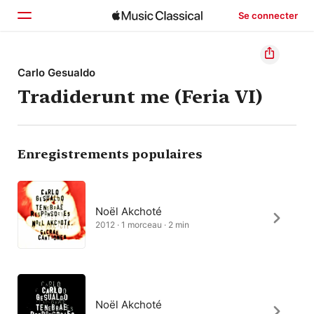
Se connecter
Accueil
Carlo Gesualdo
Tradiderunt me (Feria VI)
Parcourir
Rechercher
Enregistrements populaires
Noël Akchoté
2012 · 1 morceau · 2 min
Noël Akchoté