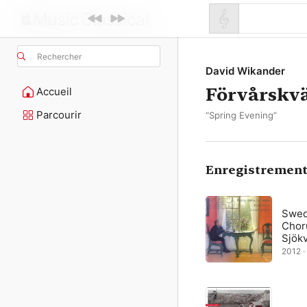
Rechercher
David Wikander
Förvårskvä
Accueil
Parcourir
“Spring Evening”
Enregistrement
Swed
Chor
Sjökv
2012 ·