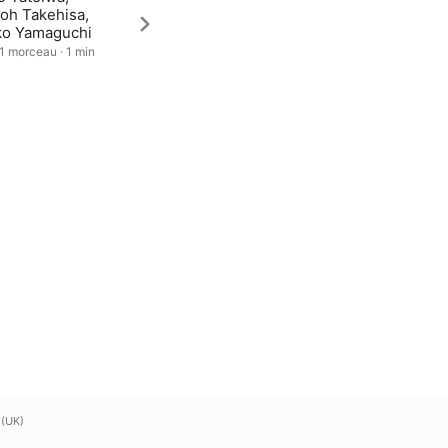
oh Takehisa,
ko Yamaguchi
 1 morceau · 1 min
 (UK)