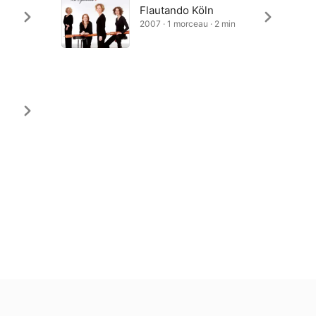
Flautando Köln
2007 · 1 morceau · 2 min