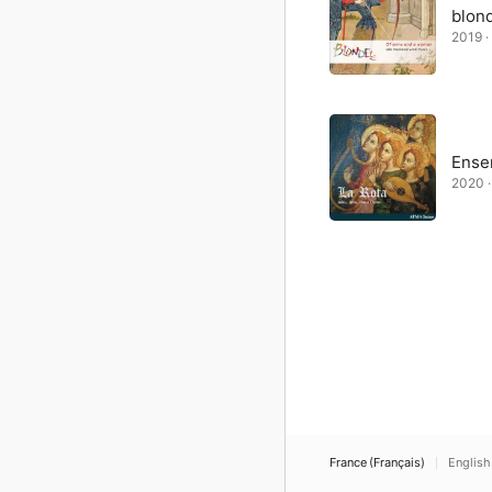
blon
2019 ·
Ense
2020 ·
France (Français)
English