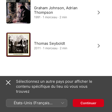
Graham Johnson, Adrian
Thompson
1991 · 1 morceau · 2 min
Thomas Seyboldt
2011 · 1 morceau · 2 min
Sélectionnez un autre pays pour afficher le
France (Français)
English (UK)
contenu spécifique du lieu où vous vous
trouvez
Copyright © 2026
Apple Inc.
Tous droits réservés.
Conditions générales des services Internet
Apple Music et confidentialité
États-Unis (Français
Continuer
Avertissement concernant les cookies
Assistance
Remarques
France)