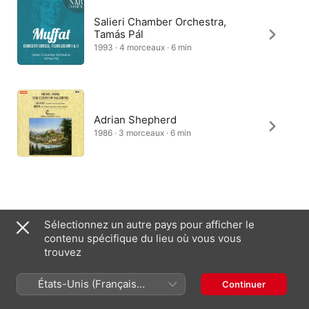
Salieri Chamber Orchestra,
Tamás Pál
1993 · 4 morceaux · 6 min
Adrian Shepherd
1986 · 3 morceaux · 6 min
Sélectionnez un autre pays pour afficher le
France (Français)
English (UK)
contenu spécifique du lieu où vous vous
trouvez
Copyright © 2026
Apple Inc.
Tous droits réservés.
Conditions générales des services Internet
Apple Music et confidentialité
États-Unis (Français
Continuer
Avertissement concernant les cookies
Assistance
Remarques
France)