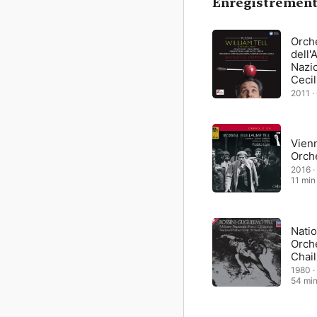
Enregistrement
Orch
dell
Nazio
Cecil
Papp
2011 ·
28 min
Vien
Orche
2016 ·
11 min
Natio
Orche
Chail
1980 ·
54 mi