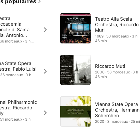
s populaires
estra
Teatro Alla Scala
'Accademia
Orchestra, Riccardo
nale di Santa
Muti
ia, Antonio
1989 · 53 morceaux · 3 h
ano
46 min
 66 morceaux · 3 h
na State Opera
Riccardo Muti
stra, Fabio Luisi
2008 · 58 morceaux · 3 h
 36 morceaux · 3 h
46 min
nal Philharmonic
Vienna State Opera
stra, Riccardo
Orchestra, Hermann
ly
Scherchen
 51 morceaux · 3 h
2020 · 3 morceaux · 25 m
n