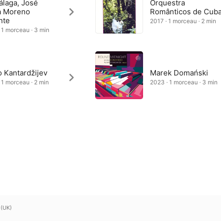
álaga, José
Orquestra
a Moreno
Românticos de Cub
nte
2017 · 1 morceau · 2 min
 1 morceau · 3 min
 Kantardžijev
Marek Domański
 1 morceau · 2 min
2023 · 1 morceau · 3 min
 (UK)