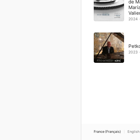
de M
Marí
Valie
2024 ·
Petko
2023 ·
France (Français)
English