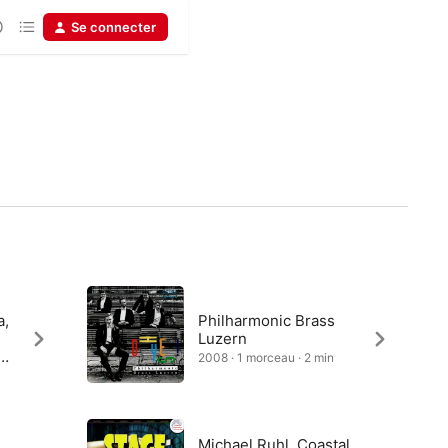
Se connecter
a,
Philharmonic Brass
Luzern
al
2008 · 1 morceau · 2 min
Michael Ruhl, Coastal