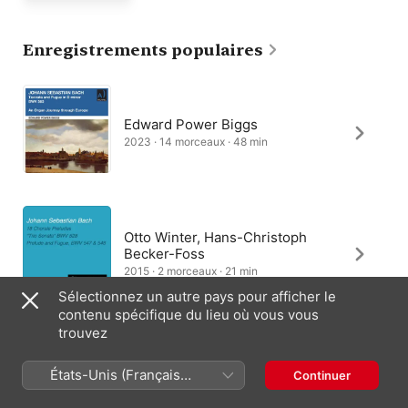
préambule de BWV 565 évite le contrepoint au profit d’une 
approche improvisée qui privilégie les pauses et les coups de 
théâtre audacieux. Après une telle liberté, la fugue, par 
Enregistrements populaires
définition, est plus circonscrite. Mais même ici, l’ébullition 
contrapuntique fait la part belle à la flamboyance avec des 
trilles étendus, des effets d’écho, une démonstration de 
pédalier solo et, surtout, une section finale étoffée qui vise à 
créer un parfait feu d’artifice de toccata.
Edward Power Biggs
2023 · 14 morceaux · 48 min
Otto Winter, Hans-Christoph
Becker-Foss
2015 · 2 morceaux · 21 min
Sélectionnez un autre pays pour afficher le
contenu spécifique du lieu où vous vous
trouvez
Marco Agostinelli
États-Unis (Français
Continuer
2023 · 2 morceaux · 12 min
France)