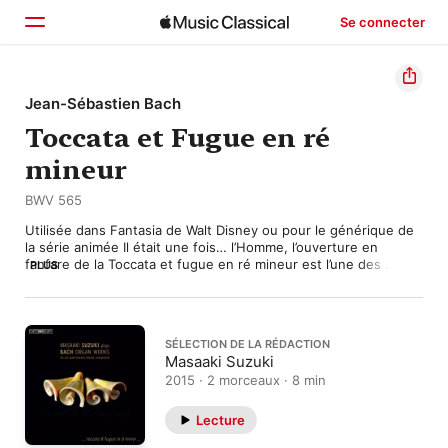
Se connecter
Accueil
Jean-Sébastien Bach
Toccata et Fugue en ré
Parcourir
mineur
Rechercher
BWV 565
Utilisée dans Fantasia de Walt Disney ou pour le générique de 
la série animée Il était une fois… l’Homme, l’ouverture en 
fanfare de la Toccata et fugue en ré mineur est l’une des 
PLUS
accroches les plus iconiques de toute la musique pour orgue. 
Mais BWV 565 était-elle au départ une pièce pour orgue ? Est-
elle même une œuvre de J.S. Bach ? Les avis des spécialistes 
sont partagés. Certains soupçonnent qu’une composition 
SÉLECTION DE LA RÉDACTION
originale pour violon se cache sous une partie de ses motifs, 
Masaaki Suzuki
tandis que d’autres réconcilient ses caractéristiques atypiques 
2015 · 2 morceaux · 8 min
avec le reste du répertoire de Bach en les attribuant à la 
jeunesse de ce dernier et à l’exubérance stylistique d’une forte 
tête d’à peine 20 ans. À la différence de la Toccata et fugue en 
Lecture
ré mineur BWV 538 (connue sous le nom de « Dorienne »), le 