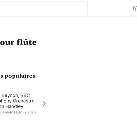
our flûte
s populaires
y Beynon, BBC
hony Orchestra,
on Handley
 10 morceaux · 25 min