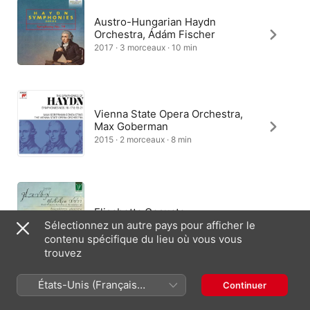
Austro-Hungarian Haydn
Orchestra, Ádám Fischer
2017 · 3 morceaux · 10 min
Vienna State Opera Orchestra,
Max Goberman
2015 · 2 morceaux · 8 min
Elisabetta Gesuato
Sélectionnez un autre pays pour afficher le
2025 · 1 morceau · 1 min
contenu spécifique du lieu où vous vous
trouvez
États-Unis (Français
Continuer
Philharmonia Hungarica, Antal
France)