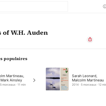
 of W.H. Auden
s populaires
olm Martineau,
Sarah Leonard,
 Mark Ainsley
Malcolm Martineau
 5 morceaux · 11 min
2014 · 5 morceaux · 12 mi