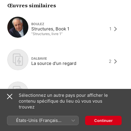
Œuvres similaires
BOULEZ
Structures, Book 1
1
“Structures, livre 1”
DALBAVIE
2
La source d'un regard
GRISEY
2
Sélectionnez un autre pays pour afficher le
Solo pour deux
contenu spécifique du lieu où vous vous
trouvez
États-Unis (Français
Continuer
MURAIL
2
France)
Attracteurs étranges