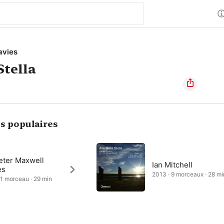
avies
Stella
s populaires
eter Maxwell
Ian Mitchell
es
2013 · 9 morceaux · 28 mi
 1 morceau · 29 min