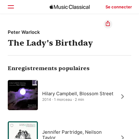
Se connecter
Accueil
Peter Warlock
The Lady's Birthday
Parcourir
Rechercher
Enregistrements populaires
Hilary Campbell, Blossom Street
2014 · 1 morceau · 2 min
Jennifer Partridge, Neilson
Taylor