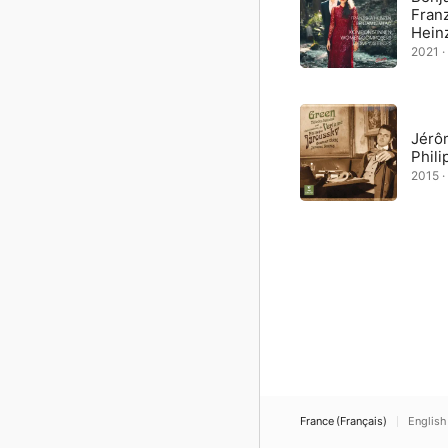
Fran
Hein
2021 ·
Jérô
Phil
2015 ·
France (Français)
English