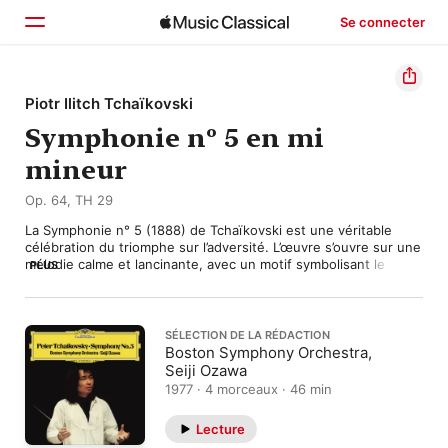
Se connecter
Accueil
Piotr Ilitch Tchaïkovski
Symphonie nº 5 en mi
Parcourir
mineur
Rechercher
Op. 64, TH 29
La Symphonie n° 5 (1888) de Tchaïkovski est une véritable 
célébration du triomphe sur l’adversité. L’œuvre s’ouvre sur une 
mélodie calme et lancinante, avec un motif symbolisant le 
PLUS
destin qui réapparaît dans chaque mouvement, mais se 
transforme progressivement, à mesure que le compositeur 
parvient à reprendre en main son propre parcours et à trouver 
sa voie. Tchaïkovski avait du mal à commencer une œuvre, et 
SÉLECTION DE LA RÉDACTION
ne savait pas trop comment procéder. Il propose dans le 
Boston Symphony Orchestra,
premier mouvement un récit s’articulant autour de l’idée de 
Seiji Ozawa
lutte contre le sort, avant de s’en éloigner puis de continuer à 
1977 · 4 morceaux · 46 min
explorer le concept de destin à travers une symphonie à la 
forme plus traditionnelle. Le premier mouvement s’éloigne 
Lecture
progressivement de la couleur sombre du motif du destin pour 