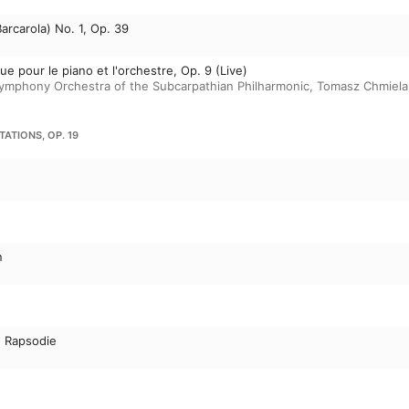
arcarola) No. 1, Op. 39
 pour le piano et l'orchestre, Op. 9 (Live)
ymphony Orchestra of the Subcarpathian Philharmonic
,
Tomasz Chmiela
TATIONS, OP. 19
n
g. Rapsodie