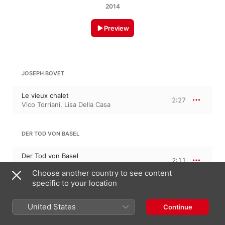
2014
Preview
JOSEPH BOVET
Le vieux chalet
2:27
Vico Torriani
,
Lisa Della Casa
DER TOD VON BASEL
Der Tod von Basel
2:11
Vico Torriani
Choose another country to see content
specific to your location
DÜR DS OBERLAND UF
United States
Continue
Dür ds Oberland uf
1:45