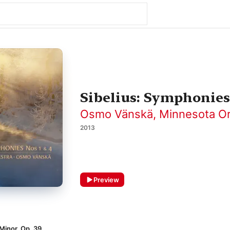
Sibelius: Symphonies 
Osmo Vänskä
,
Minnesota Or
2013
Preview
Minor, Op. 39