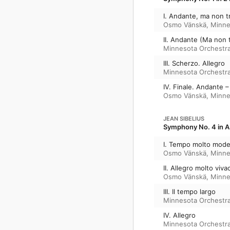
I. Andante, ma non t
Osmo Vänskä
,
Minne
II. Andante (Ma non 
Minnesota Orchestr
III. Scherzo. Allegro
Minnesota Orchestr
IV. Finale. Andante –
Osmo Vänskä
,
Minne
JEAN SIBELIUS
Symphony No. 4 in A
I. Tempo molto mode
Osmo Vänskä
,
Minne
II. Allegro molto viva
Osmo Vänskä
,
Minne
III. Il tempo largo
Minnesota Orchestr
IV. Allegro
Minnesota Orchestr