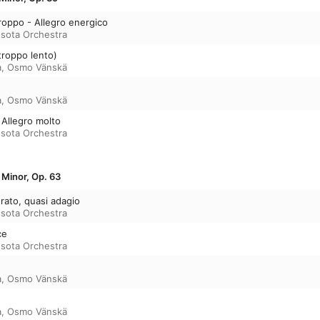
roppo - Allegro energico
sota Orchestra
troppo lento)
a
,
Osmo Vänskä
a
,
Osmo Vänskä
 Allegro molto
sota Orchestra
 Minor, Op. 63
rato, quasi adagio
sota Orchestra
ce
sota Orchestra
a
,
Osmo Vänskä
a
,
Osmo Vänskä