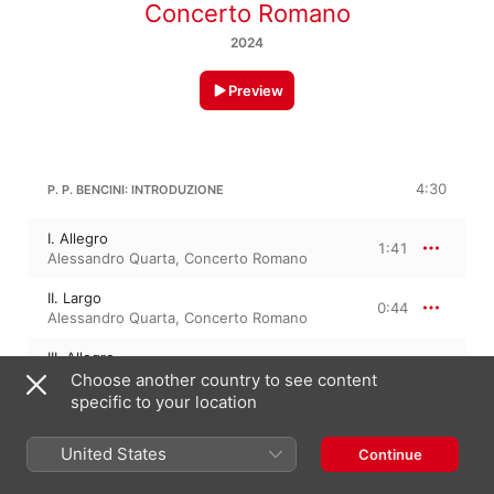
Concerto Romano
2024
Preview
4:30
P. P. BENCINI: INTRODUZIONE
I. Allegro
1:41
Alessandro Quarta
,
Concerto Romano
II. Largo
0:44
Alessandro Quarta
,
Concerto Romano
III. Allegro
2:04
Alessandro Quarta
,
Concerto Romano
Choose another country to see content
specific to your location
P. P. BENCINI: GIUDITTA
United States
Continue
All'armi, o guerrieri