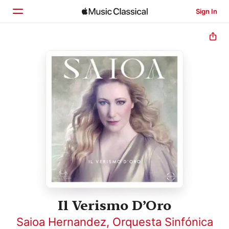
Sign In
Home
Browse
Search
Il Verismo D’Oro
Saioa Hernandez
,
Orquesta Sinfónica