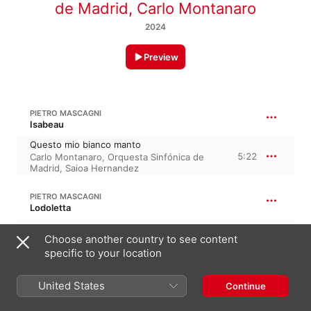
de Madrid
,
Carlo Montanaro
2024
Preview
PIETRO MASCAGNI
Isabeau
Questo mio bianco manto
5:22
Carlo Montanaro
,
Orquesta Sinfónica de
Madrid
,
Saioa Hernandez
PIETRO MASCAGNI
Lodoletta
Ah! Il suo nome... Flammen, perdonami!
Choose another country to see content
4:37
Carlo Montanaro
,
Orquesta Sinfónica de
Madrid
,
Saioa Hernandez
specific to your location
FRANCESCO CILEA
United States
Continue
L'arlesiana