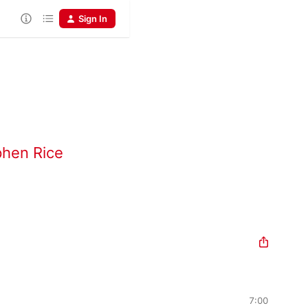
Sign In
phen Rice
7:00