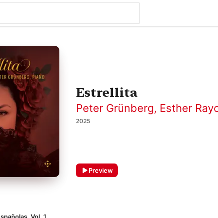
Estrellita
Peter Grünberg
,
Esther Ray
2025
Preview
spañolas, Vol. 1