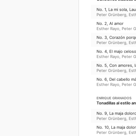
No. 1, La mi sola, La
Peter Grünberg
,
Est
No. 2, Al amor
Esther Rayo
,
Peter 
No. 3, Corazón porq
Peter Grünberg
,
Est
No. 4, El majo celos
Esther Rayo
,
Peter 
No. 5, Con amores, 
Peter Grünberg
,
Est
No. 6, Del cabello má
Esther Rayo
,
Peter 
ENRIQUE GRANADOS
Tonadillas al estilo a
No. 9, La maja dolor
Peter Grünberg
,
Est
No. 10, La maja dolo
Peter Grünberg
,
Est