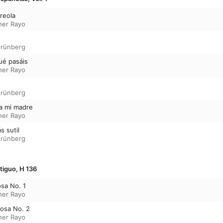
ureola
her Rayo
Grünberg
ué pasáis
her Rayo
o
Grünberg
la mi madre
her Rayo
s sutil
Grünberg
ntiguo, H 136
osa No. 1
her Rayo
rosa No. 2
her Rayo