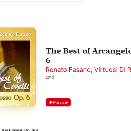
The Best of Arcangelo
6
Renato Fasano
,
Virtuosi Di
2013
Preview
9 in F Major, Op. 6/9