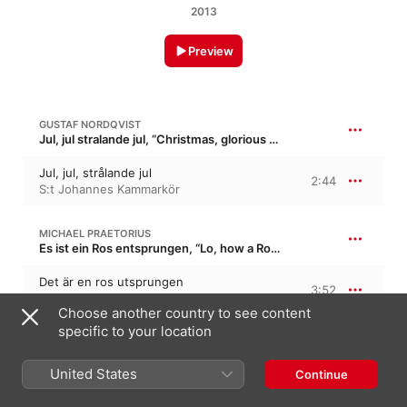
2013
Preview
GUSTAF NORDQVIST
Jul, jul stralande jul, “Christmas, glorious Christmas”
Jul, jul, strålande jul
2:44
S:t Johannes Kammarkör
MICHAEL PRAETORIUS
Es ist ein Ros entsprungen, “Lo, how a Rose e'er blooming”
Det är en ros utsprungen
3:52
S:t Johannes Kammarkör
,
Rongedal
Choose another country to see content
specific to your location
MAGNUS RONGEDAL
United States
Continue
Följa oss hem
4:07