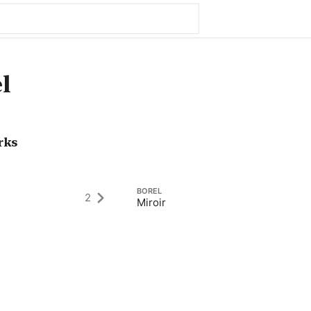
l
rks
BOREL
2
Miroir