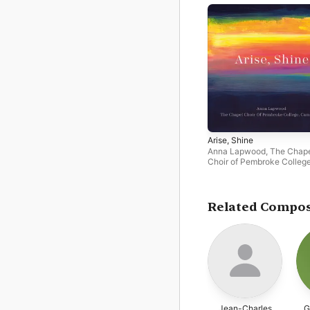
Arise, Shine
Anna Lapwood
,
The Chap
Choir of Pembroke College
Cambridge
Related Compo
Jean-Charles
G