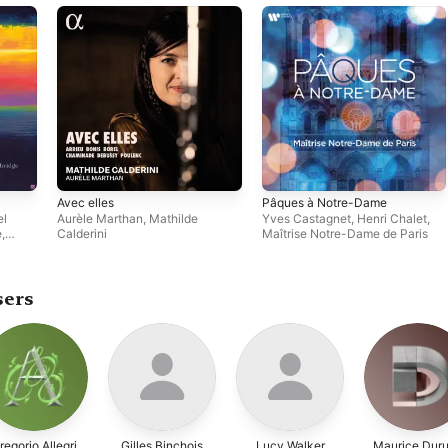
Avec elles
Pâques à Notre-Dame
el
Aurèle Marthan
,
Mathilde
Yves Castagnet
,
Henri Chalet
,
,
Calderini
Maîtrise Notre-Dame de Paris
sers
regorio Allegri
Gilles Binchois
Lucy Walker
Maurice Duru