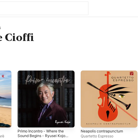
6
 Cioffi
Primo Incontro - Where the
Neapolis contrapunctum
Sound Begins - Ryusei Kojo
arè
Quartetto Espresso