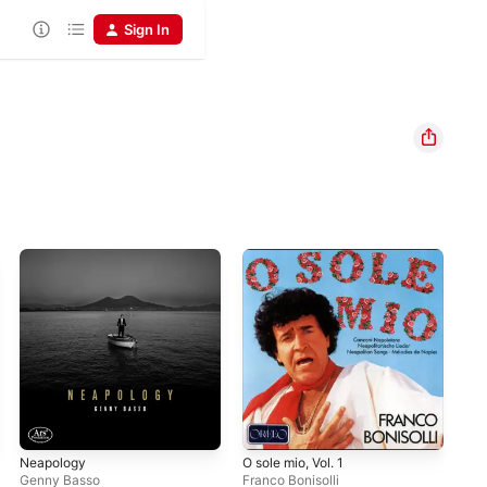
Sign In
Neapology
O sole mio, Vol. 1
Sin
Fra
Genny Basso
Franco Bonisolli