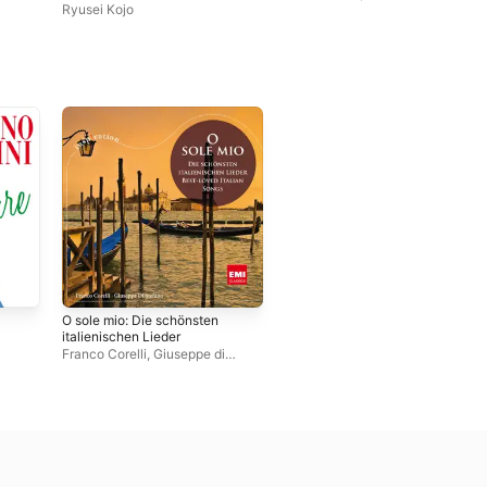
Tenor Recital
Ryusei Kojo
O sole mio: Die schönsten
italienischen Lieder
Franco Corelli
,
Giuseppe di
Stefano