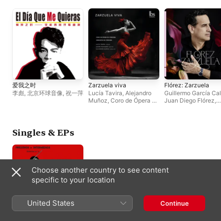
爱我之时
Zarzuela viva
Flórez: Zarzuela
李彪
,
北京环球音像
,
祝一萍
Lucía Tavira
,
Alejandro
Guillermo García Ca
Muñoz
,
Coro de Ópera de
Juan Diego Flórez
,
Córdoba
,
Orquesta de
Orquesta Juvenil Si
Córdoba
,
Javier
por el Perú
Povedano
Singles & EPs
Choose another country to see content
specific to your location
United States
Continue