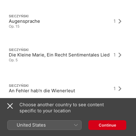
SIECZYŃSKI
Augensprache
1
Op. 15
SIECZYŃSKI
Die Kleine Marie, Ein Recht Sentimentales Lied
1
Op. 5
SIECZYŃSKI
1
An Fehler hab'n die Wienerleut
Choose another country to see content
specific to your location
United States
Continue
Latest Albums