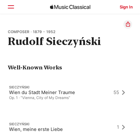
Sign In
Home
COMPOSER · 1879 - 1952
Rudolf Sieczyński
Browse
Search
Well-Known Works
SIECZYŃSKI
Wien du Stadt Meiner Traume
55
Op. 1 · “Vienna, City of My Dreams”
SIECZYŃSKI
1
Wien, meine erste Liebe