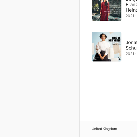
Fran
Hein
2021 · 
Jona
Schu
2021 · 
United Kingdom