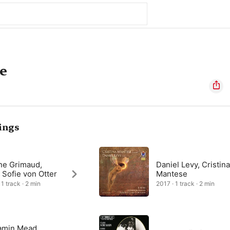
e
ings
ne Grimaud,
Daniel Levy, Cristin
Sofie von Otter
Mantese
1 track · 2 min
2017 · 1 track · 2 min
amin Mead,