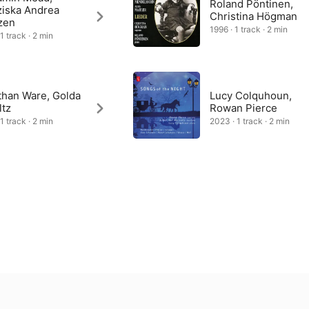
Roland Pöntinen,
ziska Andrea
Christina Högman
zen
1996 · 1 track · 2 min
1 track · 2 min
than Ware, Golda
Lucy Colquhoun,
ltz
Rowan Pierce
1 track · 2 min
2023 · 1 track · 2 min