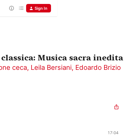
Sign In
classica: Musica sacra inedita
ione ceca
,
Leila Bersiani
,
Edoardo Brizio
17:04