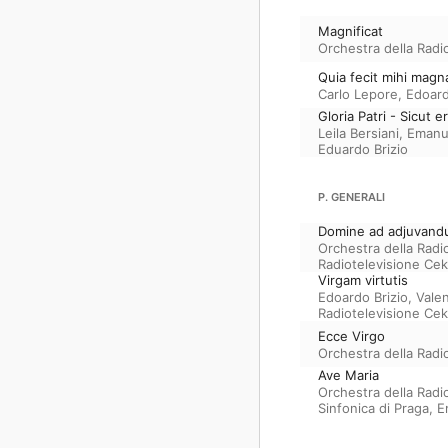
Magnificat
Orchestra della Radi
Quia fecit mihi magn
Carlo Lepore
,
Edoard
Gloria Patri - Sicut e
Leila Bersiani
,
Emanue
Eduardo Brizio
P. GENERALI
Domine ad adjuvan
Orchestra della Radi
Radiotelevisione Ce
Virgam virtutis
Edoardo Brizio
,
Valen
Radiotelevisione Ce
Ecce Virgo
Orchestra della Radi
Ave Maria
Orchestra della Radi
Sinfonica di Praga
,
E