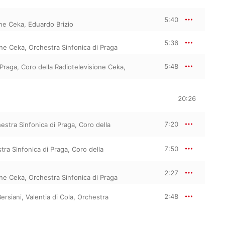
5:40
one Ceka
,
Eduardo Brizio
5:36
one Ceka
,
Orchestra Sinfonica di Praga
5:48
 Praga
,
Coro della Radiotelevisione Ceka
,
20:26
7:20
estra Sinfonica di Praga
,
Coro della
7:50
tra Sinfonica di Praga
,
Coro della
2:27
one Ceka
,
Orchestra Sinfonica di Praga
2:48
Bersiani
,
Valentia di Cola
,
Orchestra