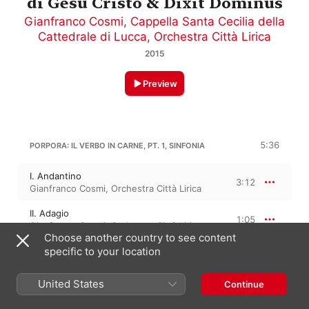
di Gesu Cristo & Dixit Dominus
Gianfranco Cosmi
,
Cappella Santa Cecilia della
Cattedrale di Lucca
,
Orchestra Città Lirica
2015
Preview
5:36
PORPORA: IL VERBO IN CARNE, PT. 1, SINFONIA
I. Andantino
3:12
Gianfranco Cosmi
,
Orchestra Città Lirica
II. Adagio
1:05
Gianfranco Cosmi
,
Orchestra Città Lirica
Choose another country to see content
specific to your location
III. Presto
1:19
Gianfranco Cosmi
,
Orchestra Città Lirica
United States
Continue
PORPORA