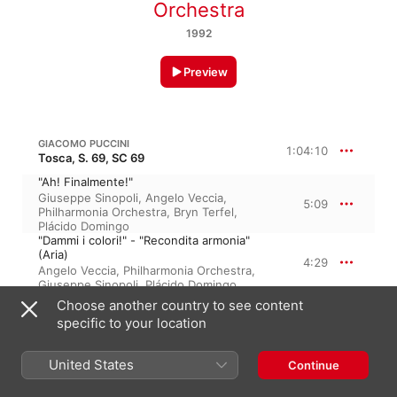
Orchestra
1992
Preview
GIACOMO PUCCINI
1:04:10
Tosca, S. 69, SC 69
"Ah! Finalmente!"
Giuseppe Sinopoli
,
Angelo Veccia
,
5:09
Philharmonia Orchestra
,
Bryn Terfel
,
Plácido Domingo
"Dammi i colori!" - "Recondita armonia"
(Aria)
4:29
Angelo Veccia
,
Philharmonia Orchestra
,
Giuseppe Sinopoli
,
Plácido Domingo
"Gente là dentro!"
Choose another country to see content
Bryn Terfel
,
Plácido Domingo
,
Giuseppe
1:12
specific to your location
Sinopoli
,
Philharmonia Orchestra
,
Mirella
Freni
"Mario! Mario! Mario!"
United States
Continue
7:24
Giuseppe Sinopoli
,
Plácido Domingo
,
Philharmonia Orchestra
,
Mirella Freni