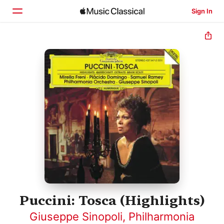
Sign In
Home
Browse
Search
Puccini: Tosca (Highlights)
Giuseppe Sinopoli
,
Philharmonia