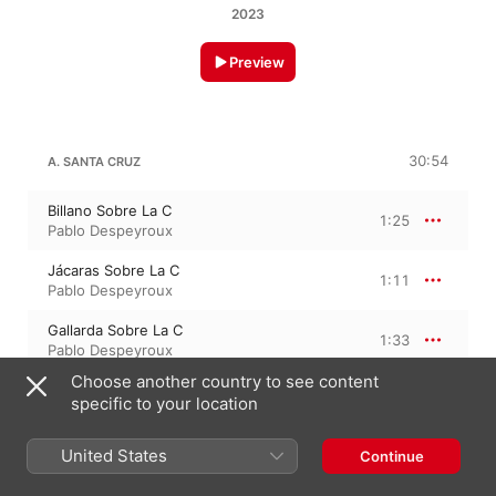
2023
Preview
30:54
A. SANTA CRUZ
Billano Sobre La C
1:25
Pablo Despeyroux
Jácaras Sobre La C
1:11
Pablo Despeyroux
Gallarda Sobre La C
1:33
Pablo Despeyroux
Choose another country to see content
Canarios Sobre La C
2:16
specific to your location
Pablo Despeyroux
Jácaras Sobre La E
United States
Continue
1:44
Pablo Despeyroux