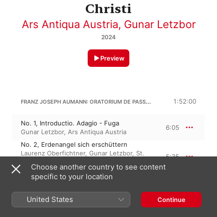
Christi
Ars Antiqua Austria
,
Gunar Letzbor
2024
Preview
FRANZ JOSEPH AUMANN: ORATORIUM DE PASSIONE DOMINI NOSTRI JESU CHRISTI
1:52:00
No. 1, Introductio. Adagio - Fuga
6:05
Gunar Letzbor
,
Ars Antiqua Austria
No. 2, Erdenangel sich erschüttern
Laurenz Oberfichtner
,
Gunar Letzbor
,
St.
5:35
Florianer Sängerknaben
,
Ars Antiqua
Choose another country to see content
Austria
specific to your location
No. 3, Mein Jesus hängt am
Kreuzesstamm
15:39
Alexandre Baldo
,
Ars Antiqua Austria
,
United States
Continue
Gunar Letzbor
No. 4, O Sünder doch erwache