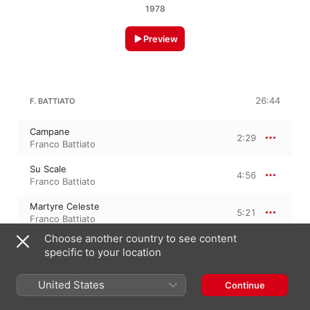
1978
Preview
26:44
F. BATTIATO
Campane
2:29
Franco Battiato
Su Scale
4:56
Franco Battiato
Martyre Celeste
5:21
Franco Battiato
Choose another country to see content
Hiver
2:53
specific to your location
Franco Battiato
Agnus
United States
Continue
4:22
Franco Battiato