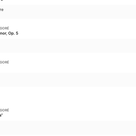
re
NGORÉ
inor, Op. 5
NGORÉ
NGORÉ
a”