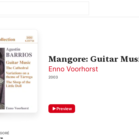
Mangore: Guitar Music
Enno Voorhorst
2003
Preview
NGORÉ
re