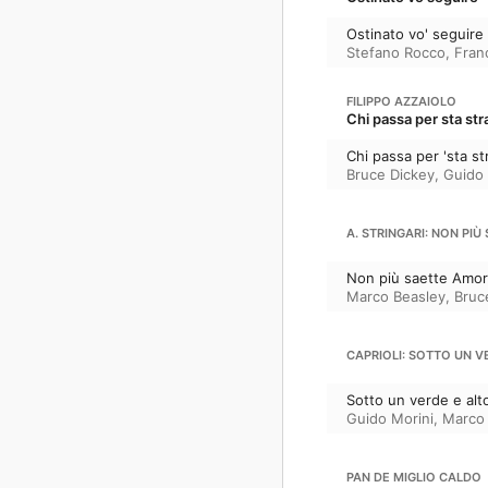
Ostinato vo' seguire
Stefano Rocco
,
Fran
FILIPPO AZZAIOLO
Chi passa per sta str
Chi passa per 'sta st
Bruce Dickey
,
Guido 
A. STRINGARI: NON PI
Non più saette Amor
Marco Beasley
,
Bruc
CAPRIOLI: SOTTO UN V
Sotto un verde e alt
Guido Morini
,
Marco 
PAN DE MIGLIO CALDO