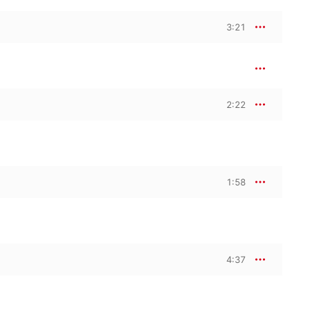
3:21
2:22
1:58
4:37