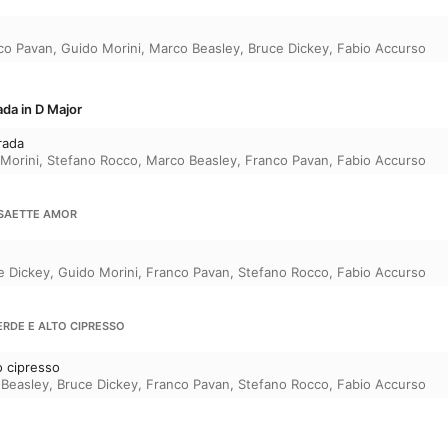
co Pavan
,
Guido Morini
,
Marco Beasley
,
Bruce Dickey
,
Fabio Accurso
ada in D Major
rada
Morini
,
Stefano Rocco
,
Marco Beasley
,
Franco Pavan
,
Fabio Accurso
Ù SAETTE AMOR
e Dickey
,
Guido Morini
,
Franco Pavan
,
Stefano Rocco
,
Fabio Accurso
ERDE E ALTO CIPRESSO
o cipresso
Beasley
,
Bruce Dickey
,
Franco Pavan
,
Stefano Rocco
,
Fabio Accurso