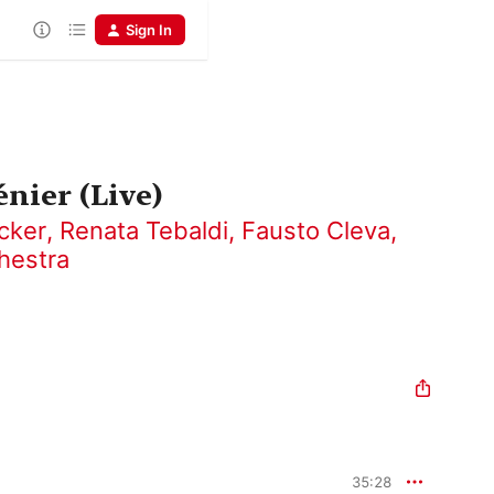
Sign In
nier (Live)
cker
,
Renata Tebaldi
,
Fausto Cleva
,
hestra
35:28