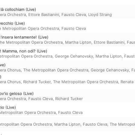
là collochiam (Live)
era Orchestra
,
Ettore Bastianini
,
Fausto Cleva
,
Lloyd Strang
vecchio (Live)
e Metropolitan Opera Orchestra
,
Fausto Cleva
 s'insera lentamente! (Live)
he Metropolitan Opera Orchestra
,
Martha Lipton
,
Ettore Bastianini
,
Faus
a! Mamma, non odi? (Live)
tropolitan Opera Orchestra
,
George Cehanovsky
,
Martha Lipton
,
Faust
ive)
pera Chorus
,
The Metropolitan Opera Orchestra
,
George Cehanovsky
,
F
)
pera Chorus
,
Richard Tucker
,
The Metropolitan Opera Orchestra
,
Renata 
ov'io geloso (Live)
era Orchestra
,
Fausto Cleva
,
Richard Tucker
io (Live)
Metropolitan Opera Orchestra
,
Fausto Cleva
tropolitan Opera Orchestra
,
Martha Lipton
,
Fausto Cleva
,
The Metropol