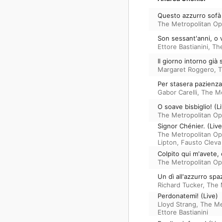
Questo azzurro sofà 
The Metropolitan Op
Son sessant'anni, o 
Ettore Bastianini
,
Th
Il giorno intorno già
Margaret Roggero
,
T
Per stasera pazienz
Gabor Carelli
,
The Me
O soave bisbiglio! (L
The Metropolitan O
Signor Chénier. (Live
The Metropolitan O
Lipton
,
Fausto Cleva
Colpito qui m'avete, 
The Metropolitan Op
Un dì all'azzurro spaz
Richard Tucker
,
The 
Perdonatemi! (Live)
Lloyd Strang
,
The Me
Ettore Bastianini