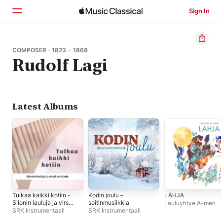
Sign In
Home
COMPOSER · 1823 - 1868
Rudolf Lagi
Browse
Search
Latest Albums
Tulkaa kaikki kotiin -
Kodin joulu –
LAHJA
Siionin lauluja ja virsiä
soitinmusiikkia
Lauluyhtye A-men
soittimin
SRK Instrumentaali
SRK Instrumentaali