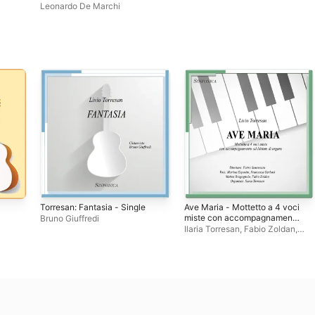
Leonardo De Marchi
Torresan: Fantasia - Single
Ave Maria - Mottetto a 4 voci
miste con accompagnamento
Bruno Giuffredi
ad libitum di organo -
Ilaria Torresan
,
Fabio Zoldan
,
Single
Francesca Gerbasi
,
Martina
Esposito
,
Pietro Semenzato
,
Matteo Bragagnolo