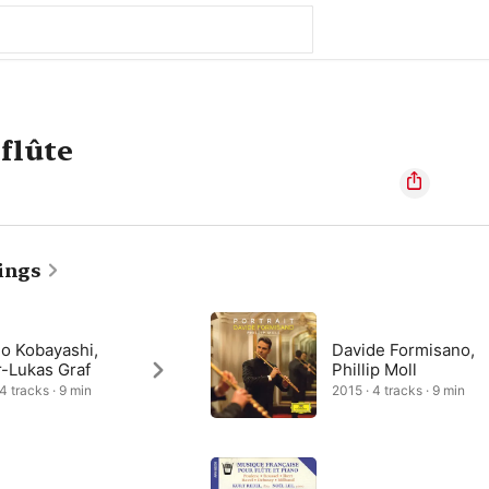
flûte
ings
io Kobayashi,
Davide Formisano,
r-Lukas Graf
Phillip Moll
4 tracks · 9 min
2015 · 4 tracks · 9 min