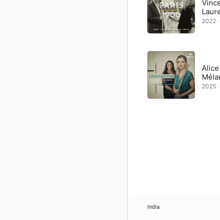
Vince
Laur
2022 ·
Alic
Méla
2025 ·
India