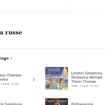
a russe
ings
London Symphony
eus Chamber
Orchestra, Michael
estra
Tilson Thomas
 1 track · 3 min
1996 · 1 track · 3 min
on Symphony
Philharmonia