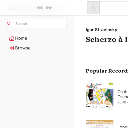
Search
Igor Stravinsky
Scherzo à l
Home
Browse
Popular Record
Orph
Orch
2000 ·
Lond