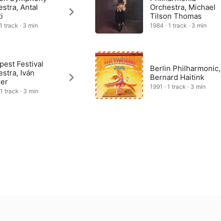
stra, Antal
Orchestra, Michael
i
Tilson Thomas
1 track · 3 min
1984 · 1 track · 3 min
est Festival
Berlin Philharmonic,
stra, Iván
Bernard Haitink
her
1991 · 1 track · 3 min
1 track · 3 min