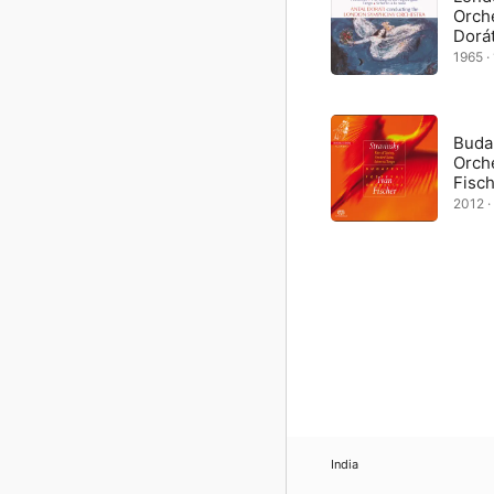
Orche
Dorát
1965 · 
Budap
Orche
Fisc
2012 · 
India