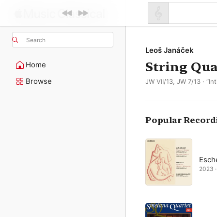
Search
Leoš Janáček
String Qua
Home
Browse
JW VII/13, JW 7/13 · “In
Popular Record
Esche
2023 ·