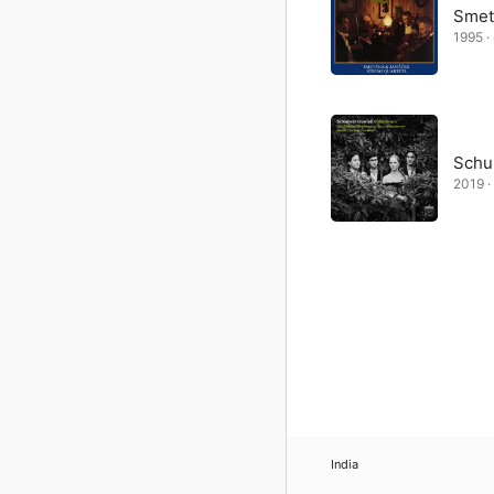
Smet
1995 ·
Schu
2019 ·
India