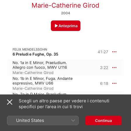
Marie-Catherine Girod
2004
Anteprima
FELIX MENDELSSOHN
41:27
6 Preludi e Fughe, Op. 35
No. 1a in E Minor, Praeludium.
Allegro con fuoco, MWV U116
2:22
Marie-Catherine Girod
No. 1b in E Minor, Fuga. Andante
espressivo, MWV U66
6:18
Marie-Catherine Girod
No. 2a in D Major, Praeludium.
Allegretto, MWV U129
2:47
Scegli un altro paese per vedere i contenuti
Marie-Catherine Girod
specifici per l’area in cui ti trovi
No. 2b in D Major, Fuga. Tranquillo e
sempre legato, MWV U105
3:18
United States
Marie-Catherine Girod
Continua
No. 3a in B Minor, Praeludium.
Prestissimo staccato, MWV U131
1:58